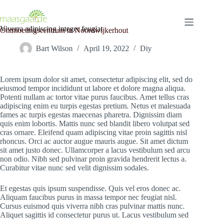
Skip
to
content
Viverra adipiscing integer feugiat
Ontmoetingscentrum in Noordwijkerhout
Bart Wilson
April 19, 2022
Diy
Lorem ipsum dolor sit amet, consectetur adipiscing elit, sed do
eiusmod tempor incididunt ut labore et dolore magna aliqua.
Potenti nullam ac tortor vitae purus faucibus. Amet tellus cras
adipiscing enim eu turpis egestas pretium. Netus et malesuada
fames ac turpis egestas maecenas pharetra. Dignissim diam
quis enim lobortis. Mattis nunc sed blandit libero volutpat sed
cras ornare. Eleifend quam adipiscing vitae proin sagittis nisl
rhoncus. Orci ac auctor augue mauris augue. Sit amet dictum
sit amet justo donec. Ullamcorper a lacus vestibulum sed arcu
non odio. Nibh sed pulvinar proin gravida hendrerit lectus a.
Curabitur vitae nunc sed velit dignissim sodales.
Et egestas quis ipsum suspendisse. Quis vel eros donec ac.
Aliquam faucibus purus in massa tempor nec feugiat nisl.
Cursus euismod quis viverra nibh cras pulvinar mattis nunc.
Aliquet sagittis id consectetur purus ut. Lacus vestibulum sed