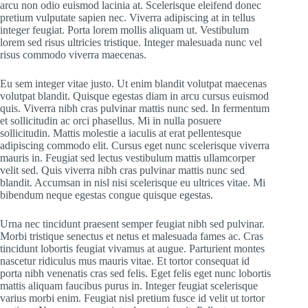
arcu non odio euismod lacinia at. Scelerisque eleifend donec
pretium vulputate sapien nec. Viverra adipiscing at in tellus
integer feugiat. Porta lorem mollis aliquam ut. Vestibulum
lorem sed risus ultricies tristique. Integer malesuada nunc vel
risus commodo viverra maecenas.
Eu sem integer vitae justo. Ut enim blandit volutpat maecenas
volutpat blandit. Quisque egestas diam in arcu cursus euismod
quis. Viverra nibh cras pulvinar mattis nunc sed. In fermentum
et sollicitudin ac orci phasellus. Mi in nulla posuere
sollicitudin. Mattis molestie a iaculis at erat pellentesque
adipiscing commodo elit. Cursus eget nunc scelerisque viverra
mauris in. Feugiat sed lectus vestibulum mattis ullamcorper
velit sed. Quis viverra nibh cras pulvinar mattis nunc sed
blandit. Accumsan in nisl nisi scelerisque eu ultrices vitae. Mi
bibendum neque egestas congue quisque egestas.
Urna nec tincidunt praesent semper feugiat nibh sed pulvinar.
Morbi tristique senectus et netus et malesuada fames ac. Cras
tincidunt lobortis feugiat vivamus at augue. Parturient montes
nascetur ridiculus mus mauris vitae. Et tortor consequat id
porta nibh venenatis cras sed felis. Eget felis eget nunc lobortis
mattis aliquam faucibus purus in. Integer feugiat scelerisque
varius morbi enim. Feugiat nisl pretium fusce id velit ut tortor