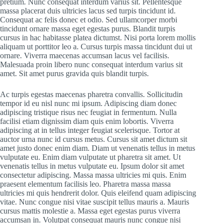
pretium. Nunc consequat interdum varius sit. Pellentesque
massa placerat duis ultricies lacus sed turpis tincidunt id.
Consequat ac felis donec et odio. Sed ullamcorper morbi
tincidunt ornare massa eget egestas purus. Blandit turpis
cursus in hac habitasse platea dictumst. Nisi porta lorem mollis
aliquam ut porttitor leo a. Cursus turpis massa tincidunt dui ut
ornare. Viverra maecenas accumsan lacus vel facilisis.
Malesuada proin libero nunc consequat interdum varius sit
amet. Sit amet purus gravida quis blandit turpis.
Ac turpis egestas maecenas pharetra convallis. Sollicitudin
tempor id eu nisl nunc mi ipsum. Adipiscing diam donec
adipiscing tristique risus nec feugiat in fermentum. Nulla
facilisi etiam dignissim diam quis enim lobortis. Viverra
adipiscing at in tellus integer feugiat scelerisque. Tortor at
auctor urna nunc id cursus metus. Cursus sit amet dictum sit
amet justo donec enim diam. Diam ut venenatis tellus in metus
vulputate eu. Enim diam vulputate ut pharetra sit amet. Ut
venenatis tellus in metus vulputate eu. Ipsum dolor sit amet
consectetur adipiscing. Massa massa ultricies mi quis. Enim
praesent elementum facilisis leo. Pharetra massa massa
ultricies mi quis hendrerit dolor. Quis eleifend quam adipiscing
vitae. Nunc congue nisi vitae suscipit tellus mauris a. Mauris
cursus mattis molestie a. Massa eget egestas purus viverra
accumsan in. Volutpat consequat mauris nunc congue nisi