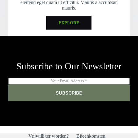
eleifend eget quam ut efficitur. Mauris a accumsan
mauris.
EXPLORE
Subscribe to Our Newsletter
E
m
a
SUBSCRIBE
i
l
*
Vrijwilliger worden?
Bijeenkomsten