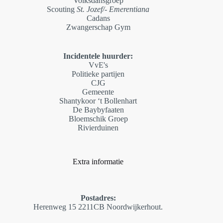
Volksdansgroep
Scouting
St. Jozef/- Emerentiana
Cadans
Zwangerschap Gym
Incidentele huurder:
VvE's
Politieke partijen
CJG
Gemeente
Shantykoor ‘t Bollenhart
De Baybyfaaten
Bloemschik Groep
Rivierduinen
Extra informatie
Postadres:
Herenweg 15 2211CB Noordwijkerhout.