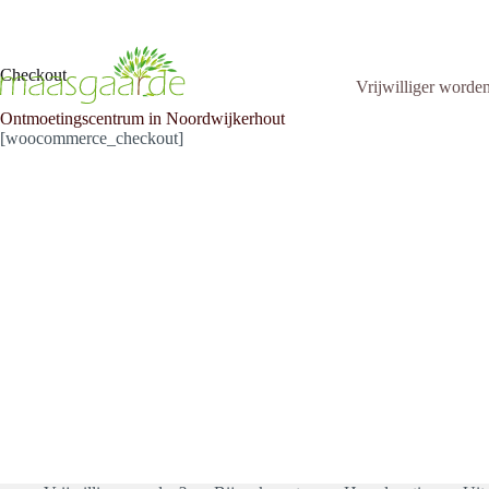
Skip
to
content
Checkout
Vrijwilliger worde
Ontmoetingscentrum in Noordwijkerhout
[woocommerce_checkout]