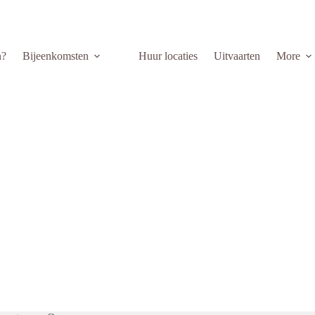
n?
Bijeenkomsten
Huur locaties
Uitvaarten
More