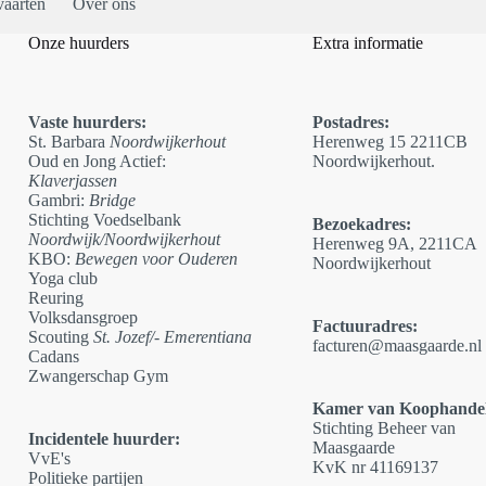
vaarten
Over ons
Onze huurders
Extra informatie
Vaste huurders:
Postadres:
St. Barbara
Noordwijkerhout
Herenweg 15 2211CB
Oud en Jong Actief:
Noordwijkerhout.
Klaverjassen
Gambri:
Bridge
Stichting Voedselbank
Bezoekadres:
Noordwijk/Noordwijkerhout
Herenweg 9A, 2211CA
KBO:
Bewegen voor Ouderen
Noordwijkerhout
Yoga club
Reuring
Volksdansgroep
Factuuradres:
Scouting
St. Jozef/- Emerentiana
facturen@maasgaarde
.
nl
Cadans
Zwangerschap Gym
Kamer van Koophandel
Stichting Beheer van
Incidentele huurder:
Maasgaarde
VvE's
KvK nr 41169137
Politieke partijen